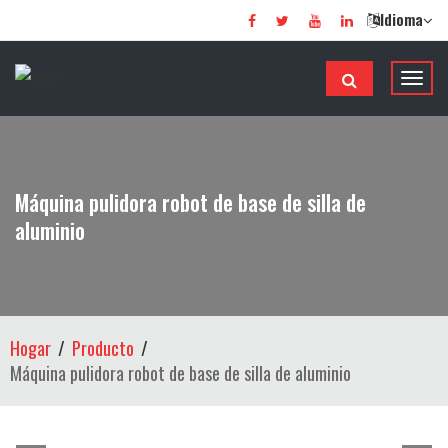
Idioma
A
l
t
e
r
Máquina pulidora robot de base de silla de
n
aluminio
a
r
n
a
v
Hogar
Producto
e
Máquina pulidora robot de base de silla de aluminio
g
a
c