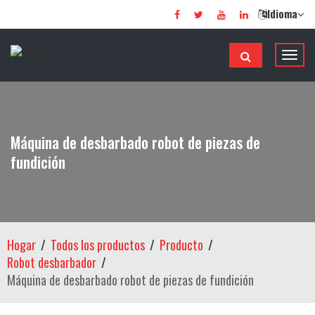
Idioma
A
l
t
e
r
Máquina de desbarbado robot de piezas de
n
fundición
a
r
n
a
v
Hogar
Todos los productos
Producto
e
Robot desbarbador
g
Máquina de desbarbado robot de piezas de fundición
a
c