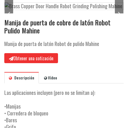
i
ó
n
Manija de puerta de cobre de latón Robot
Pulido Mahine
Manija de puerta de latón Robot de pulido Mahine
Obtener una cotización
Descripción
Vídeo
Las aplicaciones incluyen (pero no se limitan a):
•Manijas
• Corredera de bloqueo
•Bares
•Grifo