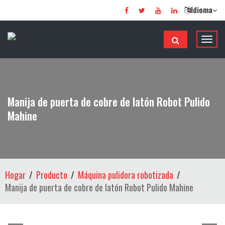
Idioma
A
l
t
e
r
Manija de puerta de cobre de latón Robot Pulido
n
Mahine
a
r
n
a
v
Hogar
Producto
Máquina pulidora robotizada
e
Manija de puerta de cobre de latón Robot Pulido Mahine
g
a
c